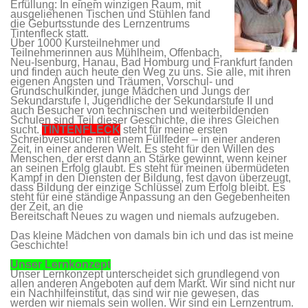
Erfüllung: In einem winzigen Raum, mit
ausgeliehenen Tischen und Stühlen fand
die Geburtsstunde des Lernzentrums
Tintenfleck statt.
Über 1000 Kursteilnehmer und
Teilnehmerinnen aus Mühlheim, Offenbach,
Neu-Isenburg, Hanau, Bad Homburg und Frankfurt fanden
und finden auch heute den Weg zu uns. Sie alle, mit ihren
eigenen Ängsten und Träumen, Vorschul- und
Grundschulkinder, junge Mädchen und Jungs der
Sekundarstufe I, Jugendliche der Sekundarstufe II und
auch Besucher von technischen und weiterbildenden
Schulen sind Teil dieser Geschichte, die ihres Gleichen
sucht.
TINTENFLECK
steht für meine ersten
Schreibversuche mit einem Füllfeder – in einer anderen
Zeit, in einer anderen Welt. Es steht für den Willen des
Menschen, der erst dann an Stärke gewinnt, wenn keiner
an seinen Erfolg glaubt. Es steht für meinen übermüdeten
Kampf in den Diensten der Bildung, fest davon überzeugt,
dass Bildung der einzige Schlüssel zum Erfolg bleibt. Es
steht für eine ständige Anpassung an den Gegebenheiten
der Zeit, an die
Bereitschaft Neues zu wagen und niemals aufzugeben.
Das kleine Mädchen von damals bin ich und das ist meine
Geschichte!
Unser Lernkonzept
Unser Lernkonzept unterscheidet sich grundlegend von
allen anderen Angeboten auf dem Markt. Wir sind nicht nur
ein Nachhilfeinstitut, das sind wir nie gewesen, das
werden wir niemals sein wollen. Wir sind ein Lernzentrum.