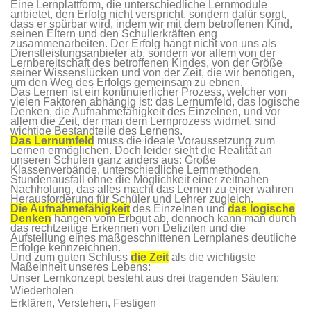
Eine Lernplattform, die unterschiedliche Lernmodule
anbietet, den Erfolg nicht verspricht, sondern dafür sorgt,
dass er spürbar wird, indem wir mit dem betroffenen Kind,
seinen Eltern und den Schullerkräften eng
zusammenarbeiten. Der Erfolg hängt nicht von uns als
Dienstleistungsanbieter ab, sondern vor allem von der
Lernbereitschaft des betroffenen Kindes, von der Größe
seiner Wissenslücken und von der Zeit, die wir benötigen,
um den Weg des Erfolgs gemeinsam zu ebnen.
Das Lernen ist ein kontinuierlicher Prozess, welcher von
vielen Faktoren abhängig ist: das Lernumfeld, das logische
Denken, die Aufnahmefähigkeit des Einzelnen, und vor
allem die Zeit, der man dem Lernprozess widmet, sind
wichtige Bestandteile des Lernens.
Das Lernumfeld
muss die ideale Voraussetzung zum
Lernen ermöglichen. Doch leider sieht die Realität an
unseren Schulen ganz anders aus: Große
Klassenverbände, unterschiedliche Lernmethoden,
Stundenausfall ohne die Möglichkeit einer zeitnahen
Nachholung, das alles macht das Lernen zu einer wahren
Herausforderung für Schüler und Lehrer zugleich.
Die Aufnahmefähigkeit
des Einzelnen und
das logische
Denken
hängen vom Erbgut ab, dennoch kann man durch
das rechtzeitige Erkennen von Defiziten und die
Aufstellung eines maßgeschnittenen Lernplanes deutliche
Erfolge kennzeichnen.
Und zum guten Schluss
die Zeit
als die wichtigste
Maßeinheit unseres Lebens:
Unser Lernkonzept besteht aus drei tragenden Säulen:
Wiederholen
Erklären, Verstehen, Festigen