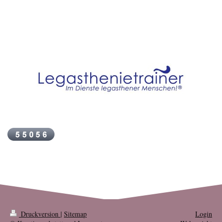
Druckversion
|
Sitemap
Login